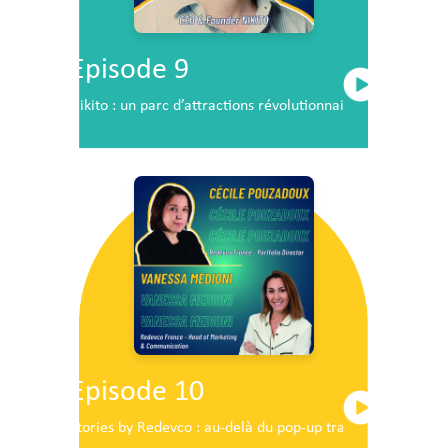
Episode 9
Nikito : un parc d’attractions révolutionnaire en plein c
Episode 10
Stories by Redevco : au-delà du pop-up traditionnel