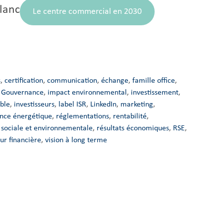
blanc
Le centre commercial en 2030
s
, 
certification
, 
communication
, 
échange
, 
famille office
, 
 
Gouvernance
, 
impact environnemental
, 
investissement
, 
ble
, 
investisseurs
, 
label ISR
, 
LinkedIn
, 
marketing
, 
nce énergétique
, 
réglementations
, 
rentabilité
, 
é sociale et environnementale
, 
résultats économiques
, 
RSE
, 
ur financière
, 
vision à long terme