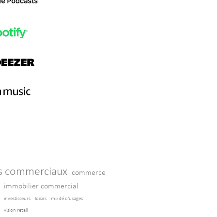
s commerciaux
commerce
immobilier commercial
investisseurs
loisirs
mixité d'usages
vision retail