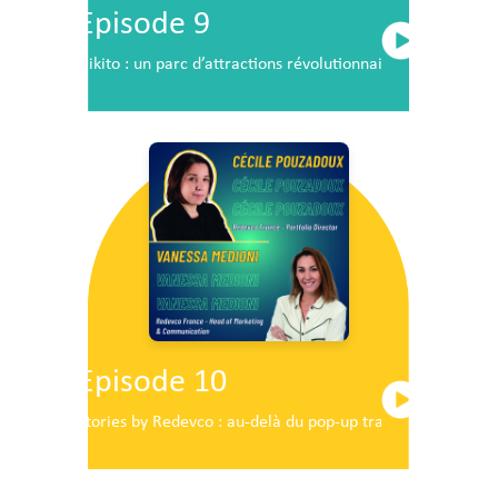
Episode 9
Nikito : un parc d’attractions révolutionnaire en plein c
Episode 10
Stories by Redevco : au-delà du pop-up traditionnel