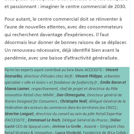
et passionnant : imaginer le centre commercial de 2030.
Pour autant, le centre commercial doit se réinventer à
l’aune de nouvelles attentes, avec des consommateurs
qui recherchent davantage d’expériences. Il faut
désormais leur donner de bonnes raisons de se déplacer.
Un renouveau nécessaire, déjà identifié bien avant la
pandémie, avec une baisse d’attractivité généralisée.
Parmi les experts ayant contribué au livre blanc ACCESSITE :
Vincent
Desruelles
, directeur d’études chez Xerfi ;
Vincent Philippe
, urbaniste
spécialisé « ville et loisirs » et fondateur de funfaircity.fr ;
Emilie Baron et
Maeva Lasmer
, respectivement, chef de projet et directrice du Pôle
Innovation Retail chez MMM ;
Dan Otmezguine
, Directeur général de
Stories Designed for Consumers ;
Christophe Noël
, délégué Général de la
Fédération des acteurs du commerce dans les territoires (ex-CNCC) ;
Séverine Longuet
, directrice du conseil au sein du pôle Retail Expertise
d’ACCESSITE ;
Emmanuel Le Roch
, Délégué Général du Procos
;
Didier
Gasté
CEO de Spaycal.com ;
Jérôme Le Grelle
, Associé – Dirigeant chez
Retail Strategy & Innovation ;
Laura Strelezki
, Fondatrice de @La Collab ;