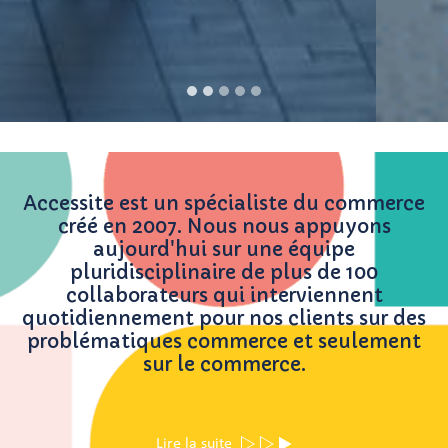
Accessite est un spécialiste du commerce
créé en 2007. Nous nous appuyons
aujourd'hui sur une équipe
pluridisciplinaire de plus de 100
collaborateurs qui interviennent
quotidiennement pour nos clients sur des
problématiques commerce et seulement
sur le commerce.
Lire la suite