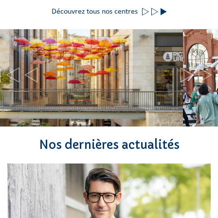
Découvrez tous nos centres
Previous
N
Nos dernières actualités