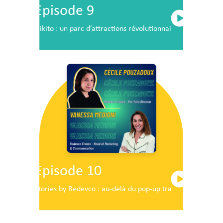
Episode 9
Nikito : un parc d’attractions révolutionnaire en plein c
Episode 10
Stories by Redevco : au-delà du pop-up traditionnel