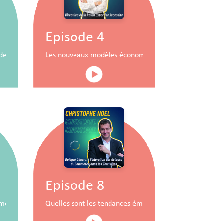
Episode 4
durable
x de commerce
Les nouveaux modèles économiques pour les centres
Episode 8
mobiliers à travers la RSE
Quelles sont les tendances émergentes du commerce 