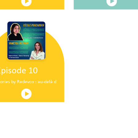
Episode 10
ire en plein centre commercial centre commercial
tories by Redevco : au-delà du pop-up traditionnel