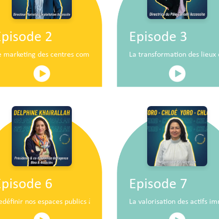
Episode 2
Episode 3
n
e marketing des centres commerciaux au service du développement 
La transformation des lieu
Episode 6
Episode 7
iaux de demain
edéfinir nos espaces publics à hauteur d’enfants
La valorisation des actifs im