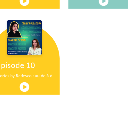
Episode 10
ire en plein centre commercial centre commercial
tories by Redevco : au-delà du pop-up traditionnel