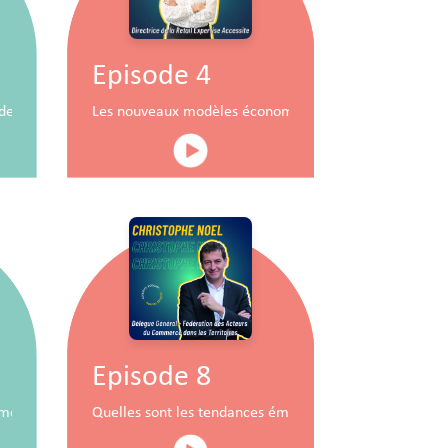
Episode 4
durable
x de commerce
Les nouveaux modèles économiques pour les centres
Episode 8
mobiliers à travers la RSE
Quelles sont les tendances émergentes du commerce 