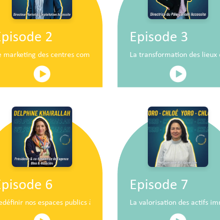
Episode 2
Episode 3
n
e marketing des centres commerciaux au service du développement 
La transformation des lieu
Episode 6
Episode 7
iaux de demain
edéfinir nos espaces publics à hauteur d’enfants
La valorisation des actifs im