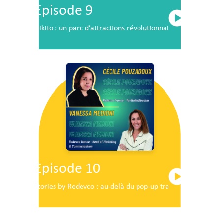
Episode 9
Nikito : un parc d’attractions révolutionnaire en plein c
Episode 10
Stories by Redevco : au-delà du pop-up traditionnel