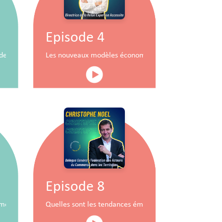
Episode 4
durable
x de commerce
Les nouveaux modèles économiques pour les centres
Episode 8
mobiliers à travers la RSE
Quelles sont les tendances émergentes du commerce 