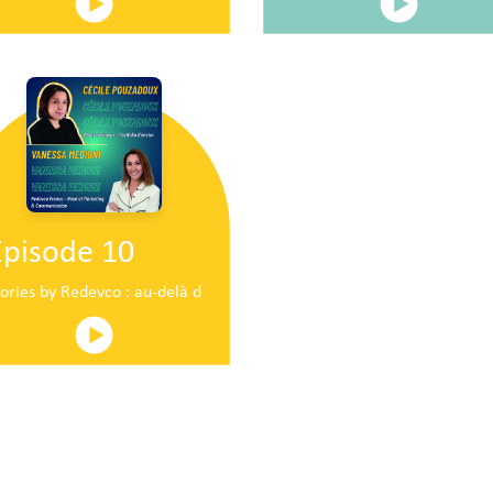
Episode 10
ire en plein centre commercial centre commercial
tories by Redevco : au-delà du pop-up traditionnel