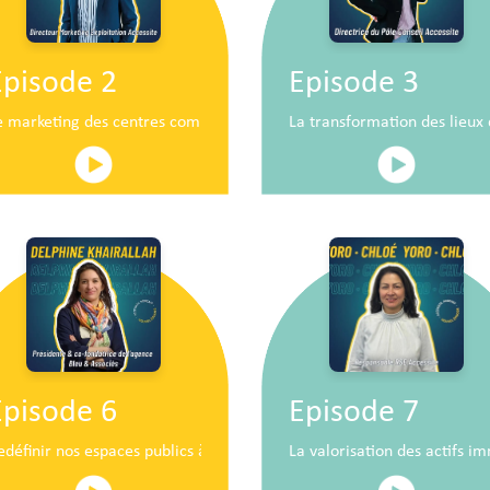
Episode 2
Episode 3
n
e marketing des centres commerciaux au service du développement 
La transformation des lieu
Episode 6
Episode 7
iaux de demain
edéfinir nos espaces publics à hauteur d’enfants
La valorisation des actifs im