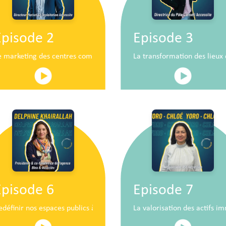
Episode 2
Episode 3
n
e marketing des centres commerciaux au service du développement 
La transformation des lieu
Episode 6
Episode 7
iaux de demain
edéfinir nos espaces publics à hauteur d’enfants
La valorisation des actifs im