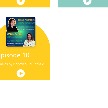
Episode 10
ire en plein centre commercial centre commercial
tories by Redevco : au-delà du pop-up traditionnel