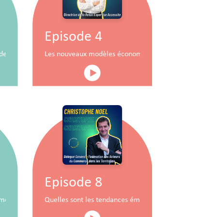
Episode 4
durable
x de commerce
Les nouveaux modèles économiques pour les centres
Episode 8
mobiliers à travers la RSE
Quelles sont les tendances émergentes du commerce 