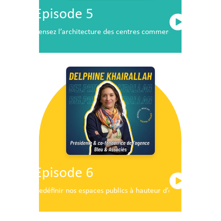
Episode 5
Pensez l’architecture des centres commerciaux de demai
Episode 6
Redéfinir nos espaces publics à hauteur d’enfants