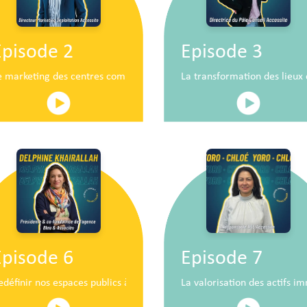
Episode 2
Episode 3
n
e marketing des centres commerciaux au service du développement 
La transformation des lieu
Episode 6
Episode 7
iaux de demain
edéfinir nos espaces publics à hauteur d’enfants
La valorisation des actifs im