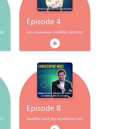
Episode 4
durable
x de commerce
Les nouveaux modèles économiques pour les centres
Episode 8
mobiliers à travers la RSE
Quelles sont les tendances émergentes du commerce 