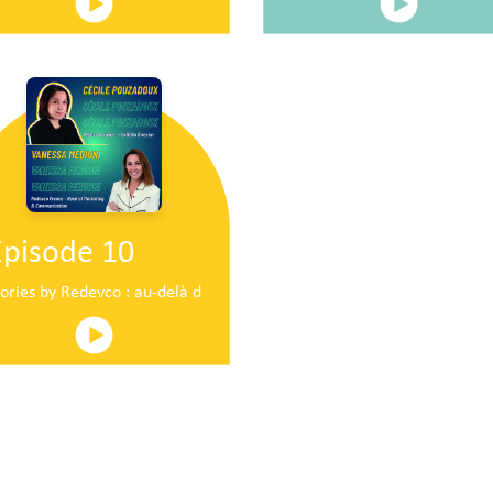
Episode 10
ire en plein centre commercial centre commercial
tories by Redevco : au-delà du pop-up traditionnel