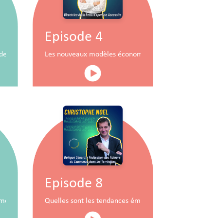
Episode 4
durable
x de commerce
Les nouveaux modèles économiques pour les centres
Episode 8
mobiliers à travers la RSE
Quelles sont les tendances émergentes du commerce 