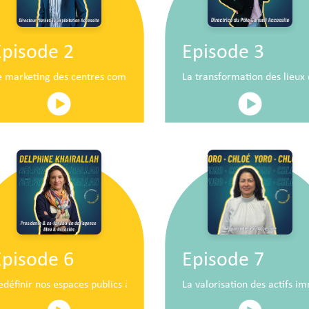
Episode 2
Episode 3
n
e marketing des centres commerciaux au service du développement 
La transformation des lieu
Episode 6
Episode 7
iaux de demain
edéfinir nos espaces publics à hauteur d’enfants
La valorisation des actifs im