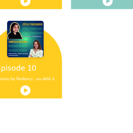
Episode 10
ire en plein centre commercial centre commercial
tories by Redevco : au-delà du pop-up traditionnel