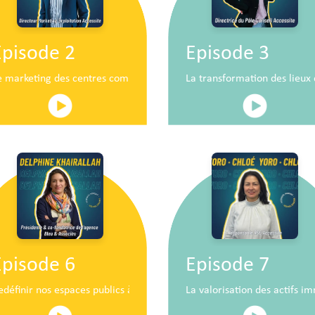
Episode 2
Episode 3
n
e marketing des centres commerciaux au service du développement 
La transformation des lieu
Episode 6
Episode 7
iaux de demain
edéfinir nos espaces publics à hauteur d’enfants
La valorisation des actifs im