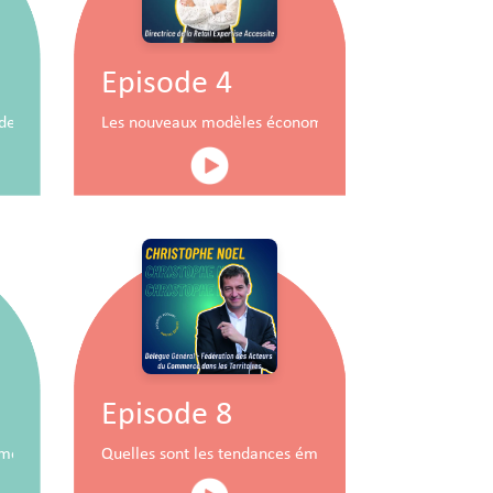
Episode 4
durable
x de commerce
Les nouveaux modèles économiques pour les centres
Episode 8
mobiliers à travers la RSE
Quelles sont les tendances émergentes du commerce 