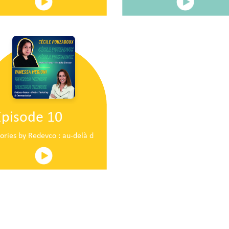
Episode 10
ire en plein centre commercial centre commercial
tories by Redevco : au-delà du pop-up traditionnel