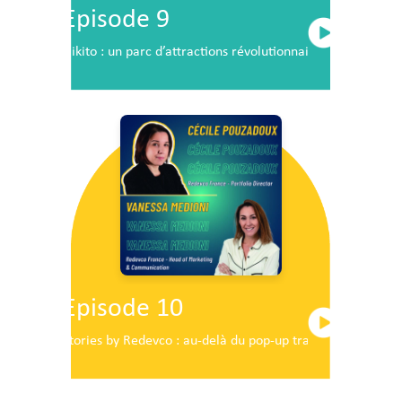
Episode 9
Nikito : un parc d’attractions révolutionnaire en plein c
Episode 10
Stories by Redevco : au-delà du pop-up traditionnel