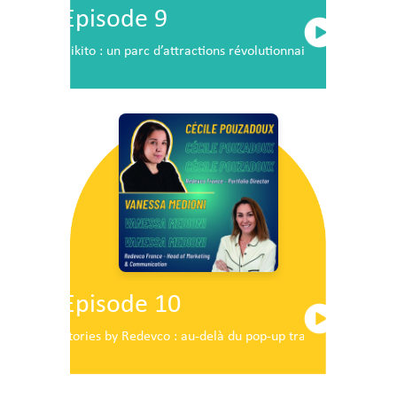
Episode 9
Nikito : un parc d’attractions révolutionnaire en plein c
Episode 10
Stories by Redevco : au-delà du pop-up traditionnel