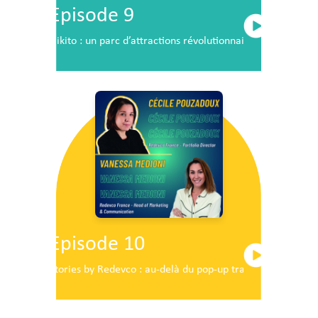
Episode 9
Nikito : un parc d’attractions révolutionnaire en plein c
Episode 10
Stories by Redevco : au-delà du pop-up traditionnel