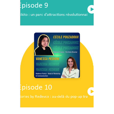
Episode 9
Nikito : un parc d’attractions révolutionnaire en plein c
Episode 10
Stories by Redevco : au-delà du pop-up traditionnel