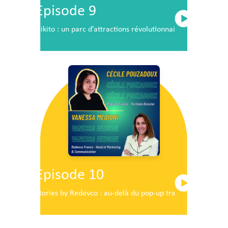
Episode 9
Nikito : un parc d’attractions révolutionnaire en plein c
Episode 10
Stories by Redevco : au-delà du pop-up traditionnel