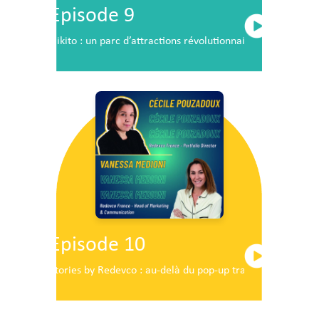
Episode 9
Nikito : un parc d’attractions révolutionnaire en plein c
Episode 10
Stories by Redevco : au-delà du pop-up traditionnel