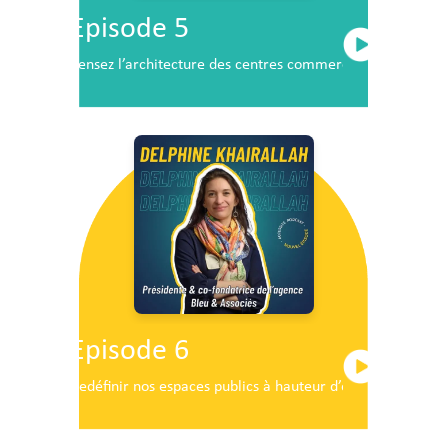
Episode 5
Pensez l’architecture des centres commerciaux de demai
Episode 6
Redéfinir nos espaces publics à hauteur d’enfants