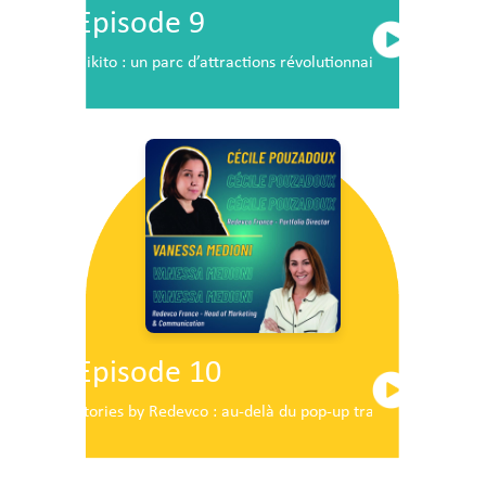
Episode 9
Nikito : un parc d’attractions révolutionnaire en plein c
Episode 10
Stories by Redevco : au-delà du pop-up traditionnel