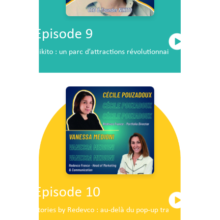
Episode 9
Nikito : un parc d’attractions révolutionnaire en plein c
Episode 10
Stories by Redevco : au-delà du pop-up traditionnel