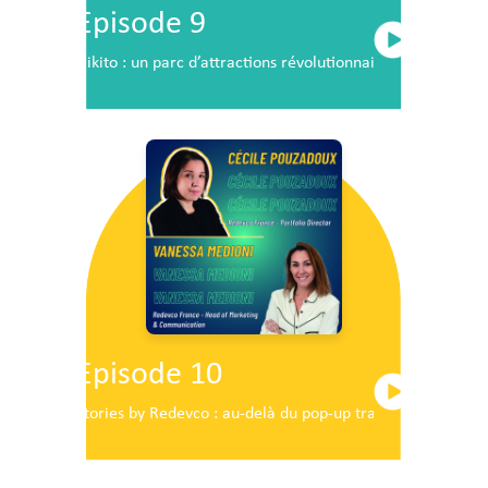
Episode 9
Nikito : un parc d’attractions révolutionnaire en plein c
Episode 10
Stories by Redevco : au-delà du pop-up traditionnel