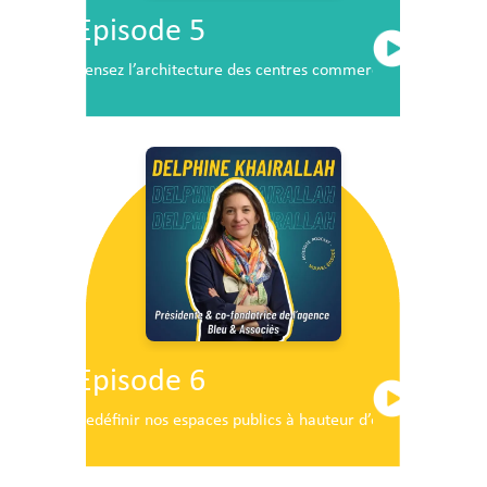
Episode 5
Pensez l’architecture des centres commerciaux de demai
Episode 6
Redéfinir nos espaces publics à hauteur d’enfants