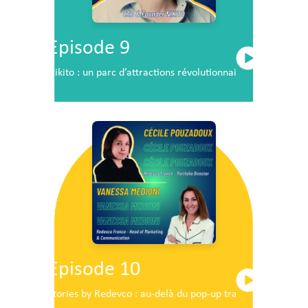
Episode 9
Nikito : un parc d’attractions révolutionnaire en plein c
Episode 10
Stories by Redevco : au-delà du pop-up traditionnel