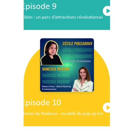
Episode 9
Nikito : un parc d’attractions révolutionnaire en plein c
Episode 10
Stories by Redevco : au-delà du pop-up traditionnel