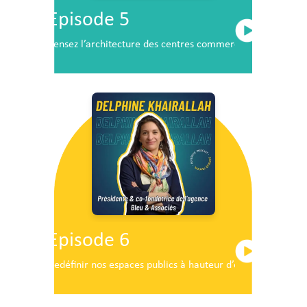
Episode 5
Pensez l’architecture des centres commerciaux de demai
Episode 6
Redéfinir nos espaces publics à hauteur d’enfants