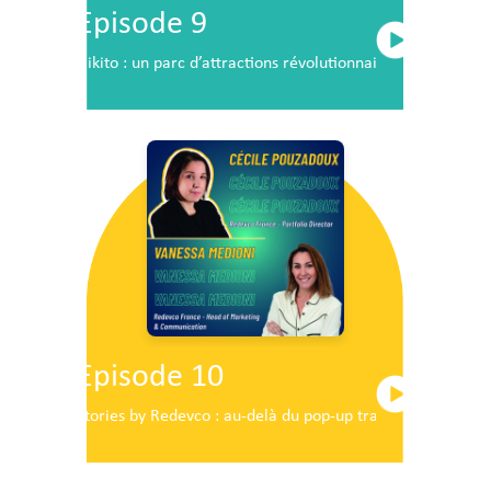
Episode 9
Nikito : un parc d’attractions révolutionnaire en plein c
Episode 10
Stories by Redevco : au-delà du pop-up traditionnel