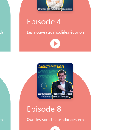
Episode 4
durable
x de commerce
Les nouveaux modèles économiques pour les centres
Episode 8
mobiliers à travers la RSE
Quelles sont les tendances émergentes du commerce 