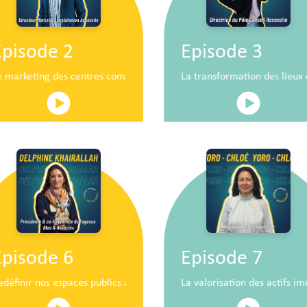
Episode 2
Episode 3
n
e marketing des centres commerciaux au service du développement 
La transformation des lieu
Episode 6
Episode 7
iaux de demain
edéfinir nos espaces publics à hauteur d’enfants
La valorisation des actifs im