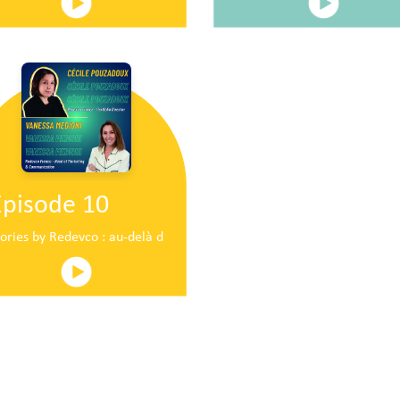
Episode 10
ire en plein centre commercial centre commercial
tories by Redevco : au-delà du pop-up traditionnel