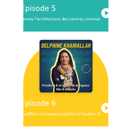
Episode 5
Pensez l’architecture des centres commerciaux de demai
Episode 6
Redéfinir nos espaces publics à hauteur d’enfants