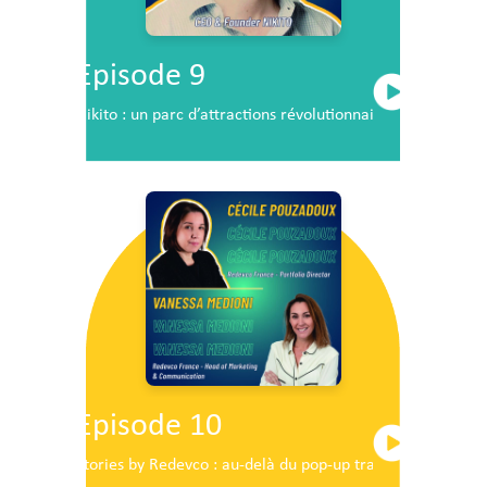
Episode 9
Nikito : un parc d’attractions révolutionnaire en plein c
Episode 10
Stories by Redevco : au-delà du pop-up traditionnel