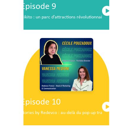
Episode 9
Nikito : un parc d’attractions révolutionnaire en plein c
Episode 10
Stories by Redevco : au-delà du pop-up traditionnel