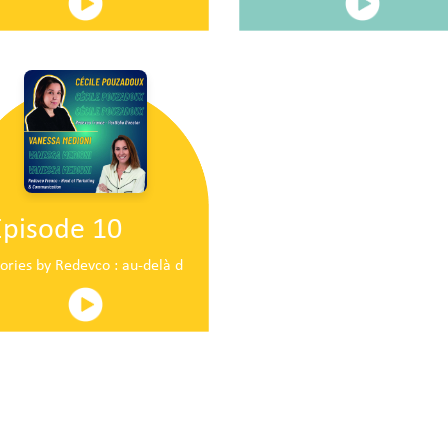
Episode 10
ire en plein centre commercial centre commercial
tories by Redevco : au-delà du pop-up traditionnel