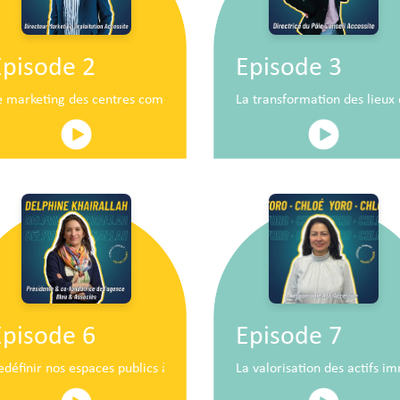
Episode 2
Episode 3
n
e marketing des centres commerciaux au service du développement 
La transformation des lieu
Episode 6
Episode 7
iaux de demain
edéfinir nos espaces publics à hauteur d’enfants
La valorisation des actifs im