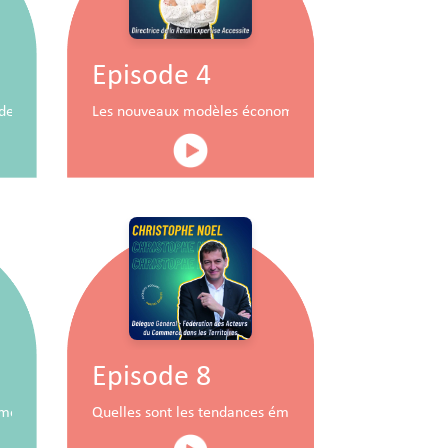
Episode 4
durable
x de commerce
Les nouveaux modèles économiques pour les centres
Episode 8
mobiliers à travers la RSE
Quelles sont les tendances émergentes du commerce 