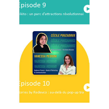
Episode 9
Nikito : un parc d’attractions révolutionnaire en plein c
Episode 10
Stories by Redevco : au-delà du pop-up traditionnel