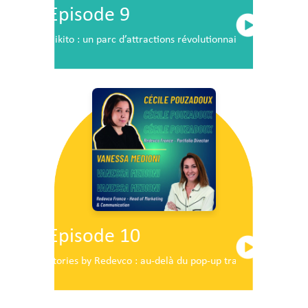
Episode 9
Nikito : un parc d’attractions révolutionnaire en plein c
Episode 10
Stories by Redevco : au-delà du pop-up traditionnel