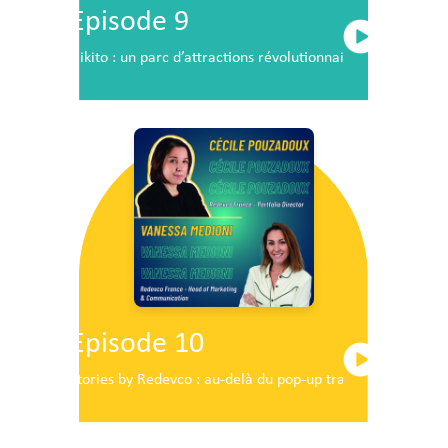
Episode 9
Nikito : un parc d’attractions révolutionnaire en plein c
Episode 10
Stories by Redevco : au-delà du pop-up traditionnel