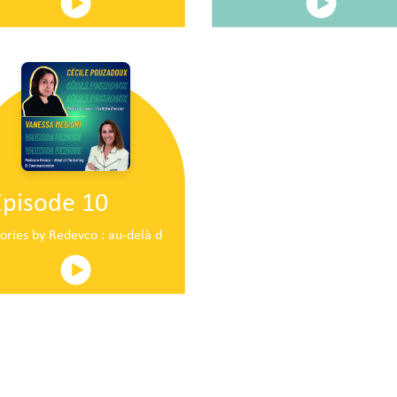
Episode 10
ire en plein centre commercial centre commercial
tories by Redevco : au-delà du pop-up traditionnel