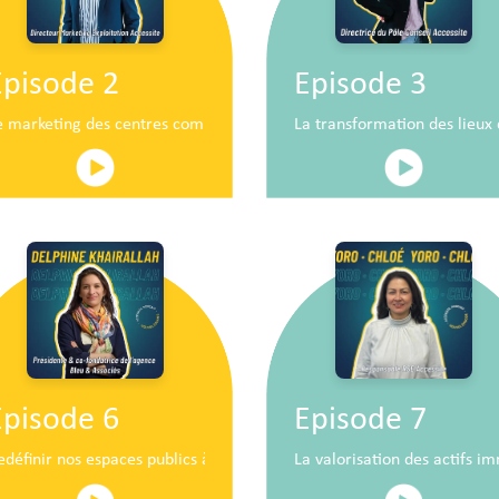
Episode 2
Episode 3
n
e marketing des centres commerciaux au service du développement 
La transformation des lieu
Episode 6
Episode 7
iaux de demain
edéfinir nos espaces publics à hauteur d’enfants
La valorisation des actifs im