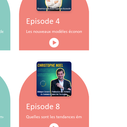
Episode 4
durable
x de commerce
Les nouveaux modèles économiques pour les centres
Episode 8
mobiliers à travers la RSE
Quelles sont les tendances émergentes du commerce 