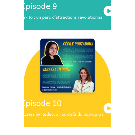
Episode 9
Nikito : un parc d’attractions révolutionnaire en plein c
Episode 10
Stories by Redevco : au-delà du pop-up traditionnel