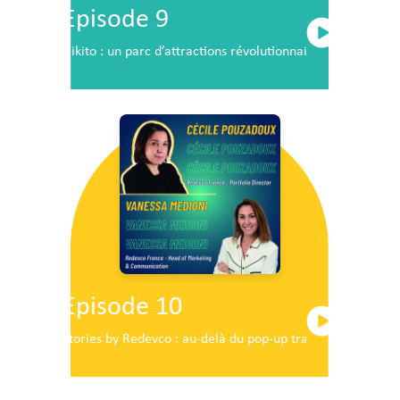
Episode 9
Nikito : un parc d’attractions révolutionnaire en plein c
Episode 10
Stories by Redevco : au-delà du pop-up traditionnel