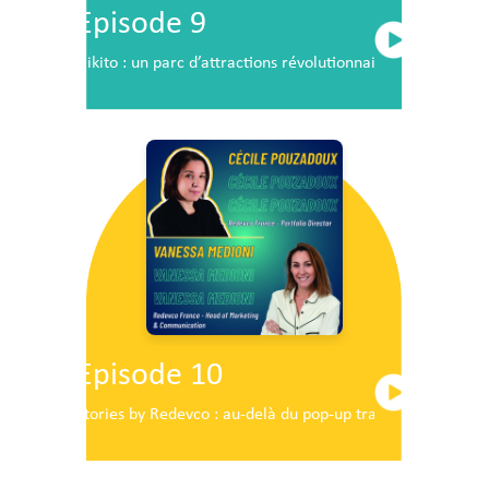
Episode 9
Nikito : un parc d’attractions révolutionnaire en plein c
Episode 10
Stories by Redevco : au-delà du pop-up traditionnel