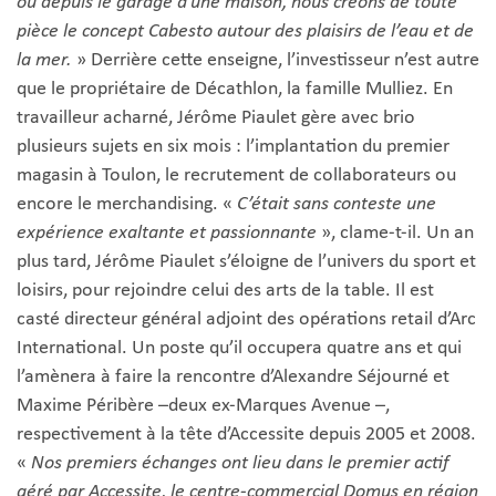
où depuis le garage d’une maison, nous créons de toute
pièce le concept Cabesto autour des plaisirs de l’eau et de
la mer.
» Derrière cette enseigne, l’investisseur n’est autre
que le propriétaire de Décathlon, la famille Mulliez. En
travailleur acharné, Jérôme Piaulet gère avec brio
plusieurs sujets en six mois : l’implantation du premier
magasin à Toulon, le recrutement de collaborateurs ou
encore le merchandising. «
C’était sans conteste une
expérience exaltante et passionnante
», clame-t-il. Un an
plus tard, Jérôme Piaulet s’éloigne de l’univers du sport et
loisirs, pour rejoindre celui des arts de la table. Il est
casté directeur général adjoint des opérations retail d’Arc
International. Un poste qu’il occupera quatre ans et qui
l’amènera à faire la rencontre d’Alexandre Séjourné et
Maxime Péribère –deux ex-Marques Avenue –,
respectivement à la tête d’Accessite depuis 2005 et 2008.
«
Nos premiers échanges ont lieu dans le premier actif
géré par Accessite, le centre-commercial Domus en région