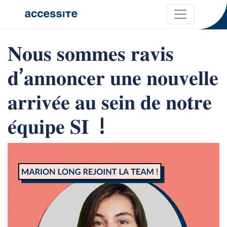
𝐍𝐨𝐮𝐬 𝐬𝐨𝐦𝐦𝐞𝐬 𝐫𝐚𝐯𝐢𝐬
𝐝’𝐚𝐧𝐧𝐨𝐧𝐜𝐞𝐫 𝐮𝐧𝐞 𝐧𝐨𝐮𝐯𝐞𝐥𝐥𝐞
𝐚𝐫𝐫𝐢𝐯𝐞́𝐞 𝐚𝐮 𝐬𝐞𝐢𝐧 𝐝𝐞 𝐧𝐨𝐭𝐫𝐞
𝐞́𝐪𝐮𝐢𝐩𝐞 𝐒𝐈 !