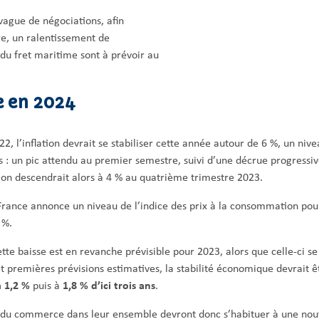
vague de négociations, afin
tre, un ralentissement de
du fret maritime sont à prévoir au
e en 2024
2, l’inflation devrait se stabiliser cette année autour de 6 %, un niv
 : un pic attendu au premier semestre, suivi d’une décrue progressive
ation descendrait alors à 4 % au quatrième trimestre 2023.
France annonce un niveau de l’indice des prix à la consommation pou
 %.
tte baisse est en revanche prévisible pour 2023, alors que celle-ci se
t premières prévisions estimatives, la stabilité économique devrait 
à 1,2 %
puis à
1,8 % d’ici trois ans
.
et du commerce dans leur ensemble devront donc s’habituer à une nouv