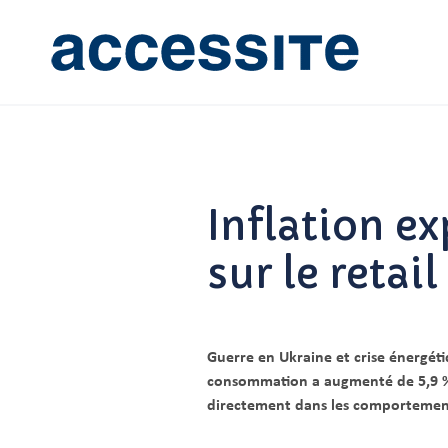
Inflation e
sur le retail
Guerre en Ukraine et crise énergétiq
consommation a augmenté de 5,9 % e
directement dans les comportements