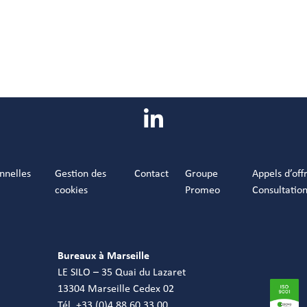
nnelles
Gestion des
Contact
Groupe
Appels d’off
cookies
Promeo
Consultatio
Bureaux à Marseille
LE SILO – 35 Quai du Lazaret
13304 Marseille Cedex 02
Tél. +33 (0)4 88 60 33 00