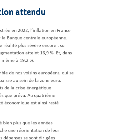
ation attendu
trée en 2022, l’inflation en France
par la Banque centrale européenne.
 réalité plus sévère encore : sur
ugmentation atteint 16,9 %. Et, dans
ève même à 19,2 %.
ble de nos voisins européens, qui se
aisse au sein de la zone euro.
ts de la crise énergétique
rés que prévu. Au quatrième
ité économique est ainsi resté
é bien plus que les années
he une réorientation de leur
s dépenses se sont dirigées