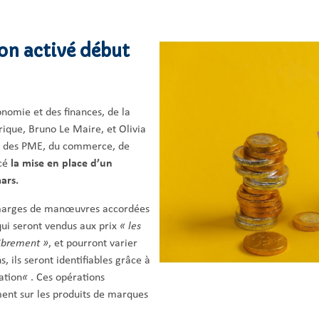
ion activé début
onomie et des finances, de la
rique, Bruno Le Maire, et Olivia
e des PME, du commerce, de
ncé
la mise en place d’un
ars.
s marges de manœuvres accordées
 qui seront vendus aux prix
« les
librement »
, et pourront varier
s, ils seront identifiables grâce à
lation
«
. Ces opérations
ent sur les produits de marques