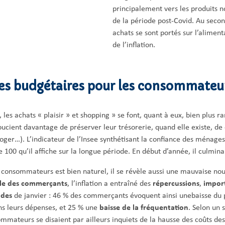
principalement vers les produits n
de la période post-Covid. Au secon
achats se sont portés sur l’alimen
de l’inflation.
ges budgétaires pour les consommateu
l, les achats « plaisir » et shopping » se font, quant à eux, bien plus
oucient davantage de préserver leur trésorerie, quand elle existe, de c
loger…). L’indicateur de l’Insee synthétisant la confiance des ménage
00 qu’il affiche sur la longue période. En début d’année, il culminai
onsommateurs est bien naturel, il se révèle aussi une mauvaise nouve
ble des commerçants
, l’inflation a entraîné des
répercussions
,
impor
ldes
de janvier : 46 % des commerçants évoquent ainsi unebaisse du
s leurs dépenses, et 25 % une
baisse de la fréquentation
. Selon un 
mmateurs se disaient par ailleurs inquiets de la hausse des coûts des