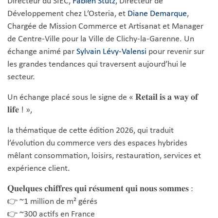
Directeur du SIEC,
Fabien Stutz
, Directeur de
Développement chez L’Osteria, et
Diane Demarque
,
Chargée de Mission Commerce et Artisanat et Manager
de Centre-Ville pour la Ville de Clichy-la-Garenne. Un
échange animé par
Sylvain Lévy-Valensi
pour revenir sur
les grandes tendances qui traversent aujourd’hui le
secteur.
Un échange placé sous le signe de « 𝐑𝐞𝐭𝐚𝐢𝐥 𝐢𝐬 𝐚 𝐰𝐚𝐲 𝐨𝐟
𝐥𝐢𝐟𝐞 ! »,
la thématique de cette édition 2026, qui traduit
l’évolution du commerce vers des espaces hybrides
mêlant consommation, loisirs, restauration, services et
expérience client.
𝐐𝐮𝐞𝐥𝐪𝐮𝐞𝐬 𝐜𝐡𝐢𝐟𝐟𝐫𝐞𝐬 𝐪𝐮𝐢 𝐫𝐞́𝐬𝐮𝐦𝐞𝐧𝐭 𝐪𝐮𝐢 𝐧𝐨𝐮𝐬 𝐬𝐨𝐦𝐦𝐞𝐬 :
👉 ~1 million de m² gérés
👉 ~300 actifs en France