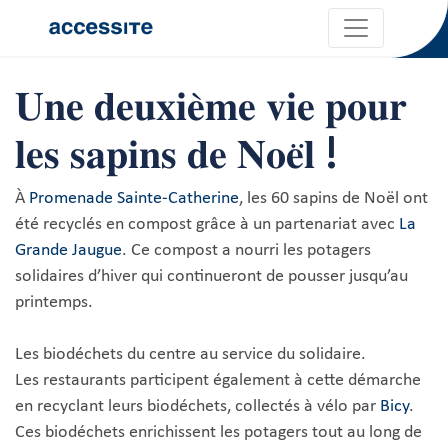
𝐔𝐧𝐞 𝐝𝐞𝐮𝐱𝐢𝐞̀𝐦𝐞 𝐯𝐢𝐞 𝐩𝐨𝐮𝐫
𝐥𝐞𝐬 𝐬𝐚𝐩𝐢𝐧𝐬 𝐝𝐞 𝐍𝐨𝐞̈𝐥 !
À
Promenade Sainte-Catherine
, les 60 sapins de Noël ont
été recyclés en compost grâce à un partenariat avec
La
Grande Jaugue
. Ce compost a nourri les potagers
solidaires d’hiver qui continueront de pousser jusqu’au
printemps.
Les biodéchets du centre au service du solidaire.
Les restaurants participent également à cette démarche
en recyclant leurs biodéchets, collectés à vélo par
Bicy
.
Ces biodéchets enrichissent les potagers tout au long de