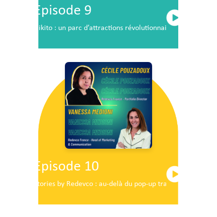
Episode 9
Nikito : un parc d’attractions révolutionnaire en plein c
Episode 10
Stories by Redevco : au-delà du pop-up traditionnel