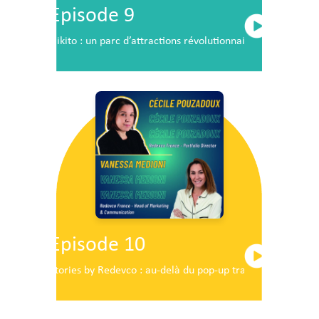
Episode 9
Nikito : un parc d’attractions révolutionnaire en plein c
Episode 10
Stories by Redevco : au-delà du pop-up traditionnel